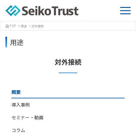
TOP
用途
対外接続
home
chevron_right
chevron_right
用途
対外接続
概要
導入事例
セミナー・動画
コラム