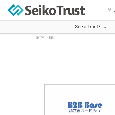
event
とは
Seiko Trust
TOP
動画
home
chevron_right