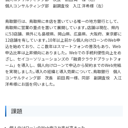
個人コンサルティング部 副調査役 入江 洋希様（左）
鳥取銀行は、鳥取県に本店を置いている唯一の地方銀行として、
鳥取県に営業の重点を置いて展開しています｡店舗は現在、県内
に53店舗、県外にも島根県、岡山県、広島県、大阪府、東京都に
12店舗を有しています｡10年以上前から個人向けローンのWeb申
込を始めており、ここ数年はスマートフォンの普及もあり、Web
申込比率は上昇傾向にありました。Webでの手続利便性向上をめ
ざし、セイコーソリューションズの「融資クラウドプラットフォ
ーム」を導入し、個人向けローンで申込から契約までのWeb完結
を実現しました｡導入の経緯と導入効果について､鳥取銀行 個人
コンサルティング部 次長 前田 周一様、同部 副調査役 入江
洋希様にお話を伺いました｡
課題
個人向けローンのWeb申込比率が高まった｡