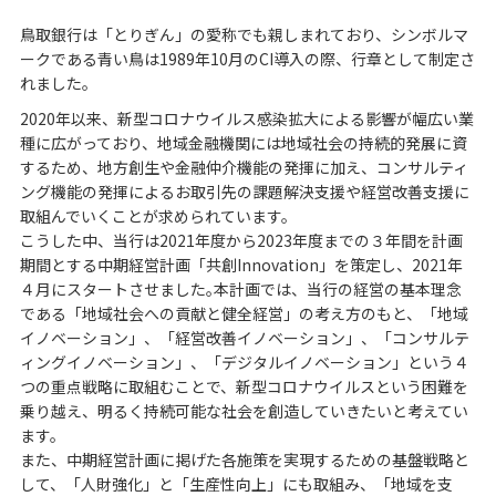
鳥取銀行は「とりぎん」の愛称でも親しまれており、シンボルマ
ークである青い鳥は1989年10月のCI導入の際、行章として制定さ
れました｡
2020年以来、新型コロナウイルス感染拡大による影響が幅広い業
種に広がっており、地域金融機関には地域社会の持続的発展に資
するため、地方創生や金融仲介機能の発揮に加え、コンサルティ
ング機能の発揮によるお取引先の課題解決支援や経営改善支援に
取組んでいくことが求められています。
こうした中、当行は2021年度から2023年度までの３年間を計画
期間とする中期経営計画「共創Innovation」を策定し、2021年
４月にスタートさせました｡本計画では、当行の経営の基本理念
である「地域社会への貢献と健全経営」の考え方のもと、「地域
イノベーション」、「経営改善イノベーション」、「コンサルテ
ィングイノベーション」、「デジタルイノベーション」という４
つの重点戦略に取組むことで、新型コロナウイルスという困難を
乗り越え、明るく持続可能な社会を創造していきたいと考えてい
ます。
また、中期経営計画に掲げた各施策を実現するための基盤戦略と
して、「人財強化」と「生産性向上」にも取組み、「地域を支