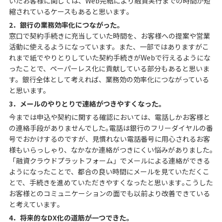
いたお客様に関しては、Web完結により融資実行までの時間が短
縮されているケースもあると思います｡
2．銀行の業務効率化につながった｡
窓口で契約手続きに充当していた時間を、お客様への提案や営業
活動に使えるようになっています。また、一部ではありますがこ
れまで紙でやりとりしていた契約手続きがWebで行えるようにな
ったことで、ペーパーレス化に貢献している部分もあると思いま
す。銀行全体として考えれば、業務効の効率化につながっている
と思います。
3．メールのやりとりで連絡がつきやすくなった｡
今までは申込や契約に関する確認においては、電話しかお客様と
の連絡手段がありませんでした｡電話は銀行のフリーダイヤルの番
号でおかけするのですが、見慣れない電話番号に用心されるお客
様もいらっしゃり、なかなか連絡がつきにくい悩みがありました｡
「融資クラウドプラットフォーム」でメールによる連絡ができる
ようになったことで、都合の良い時間にメールを見ていただくこ
とで、手続きを進めていただきやすくなったと思います｡こうした
お客様とのコミュニケーションの面でも以前より改善できている
と考えています｡
4．将来的なDX化の道筋が一つできた｡