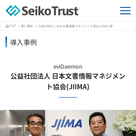
TOP
導入事例
公益社団法人 日本文書情報マネジメント協会(JIIMA) 様
home
chevron_right
chevron_right
導入事例
eviDaemon
公益社団法人 日本文書情報マネジメン
ト協会(JIIMA)