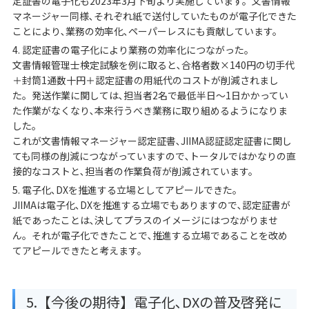
定証書の電子化も2023年3月下旬より実施しています。文書情報
マネージャー同様､それぞれ紙で送付していたものが電子化できた
ことにより､業務の効率化､ペーパーレスにも貢献しています。
4. 認定証書の電子化により業務の効率化につながった。
文書情報管理士検定試験を例に取ると､合格者数×140円の切手代
＋封筒1通数十円＋認定証書の用紙代のコストが削減されまし
た。発送作業に関しては､担当者2名で最低半日～1日かかってい
た作業がなくなり､本来行うべき業務に取り組めるようになりま
した。
これが文書情報マネージャー認定証書､JIIMA認証認定証書に関し
ても同様の削減につながっていますので､トータルではかなりの直
接的なコストと､担当者の作業負荷が削減されています。
5. 電子化､DXを推進する立場としてアピールできた。
JIIMAは電子化､DXを推進する立場でもありますので､認定証書が
紙であったことは､決してプラスのイメージにはつながりませ
ん。それが電子化できたことで､推進する立場であることを改め
てアピールできたと考えます。
5.【今後の期待】電子化､DXの普及啓発に