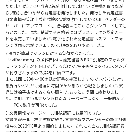
ただ､初回だけは担当者2名が出社して､お互いに連携を取りなが
ら､確認し合いながら認定書を発行しました。発行した認定証書
は文書情報管理士検定試験の実施を依託しているCBTベンダーの
サーバーにアップロードし､合格者はそこからダウンロードしても
らいました。また､希望する合格者にはプラスチックの認定カー
ドを販売していましたが､電子化された認定証書はスマートフォ
ンで画面表示ができますので､販売を取りやめました。
2.操作が簡単でマシンに対する負荷がなかった。
「eviDaemon」の操作自体は､認定証書のPDFを指定のフォルダ
にドラッグアンドドロップするだけで､電子署名とタイムスタンプ
が付与されますので､非常に簡単です。
また､1回に300～400の認定証書を処理しますので､マシンに対す
る負荷やどれだけ処理に時間がかかるのか心配をしましたが､実
際には拍子抜けするくらい簡単で､あっという間に終わりまし
た。使用しているマシンも特別なサーバーではなく、一般的なノ
ートPCで動作が可能でした。
3. 文書情報マネージャー､JIIMA認証にも展開できた。
文書情報管理士検定試験に続き､文書情報マネージャーの認定証書
授与を2023年6月より開始しました。それに先立ち､JIIMA認証認