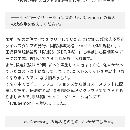
「複数の要件とコストで比較検討しました」と小杉亮一様
── セイコーソリューションズの「eviDaemon」の導入
の決め手を教えてください。
まず上記の要件すべてをクリアしていたことに加え､総務大臣認定
タイムスタンプの発行、国際標準規格「XAdES（XML規格）」、
国際標準規格業界「PAdES（PDF規格）」に準拠した長期署名デ
ータの生成、検証ができることがあげられます。
また､検定試験は年2回､ずっと実施していきますから､従来かかっ
ていたコスト以上になってしまうと､コストメリットを見い出せな
くなりますので､かなり悩みました。
そんな中でセイコーソリューションズからはコストメリットに配
慮した提案、秘密鍵と電子証明書の管理がクラウドでできるとあ
りましたので､最終的にセイコーソリューションズの
「eviDaemon」を導入しました。
── 「eviDaemon」の導入そのものはいかがでしたか。