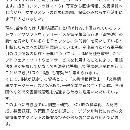
ます。扱うコンテンツはマイクロ写真から画像情報、文書情報へ
と広がり、マネジメントの対象は記録、保管のみならず利活用に
まで拡大されました。
現在､当協会では「JIIMA認証」と呼ばれる､市販されているソフ
トウェアやソフトウェアサービスが電子帳簿保存法（電帳法）の
要件を満たしているかをチェックし、法的要件を満たしていると
判断したものへの認証を実施しています。今後主流となる電子取
引の取引情報の保存・管理については、JIIMA認証を取得したソ
フトウェア・ソフトウェアサービスを利用することにより、電帳
法を深く把握していなくても法令に準拠して税務処理業務を行う
ことができ､リスク回避にも有効だと考えられます。
そしてJIIMAが認定する資格として「文書情報管理士」「文書情
報マネージャー」の2つがあり､一般企業や官公庁・自治体、各種
団体などで文書情報管理を推進するために活用いただいていま
す。
このように当協会では､調査・研究、ISO/JISの標準化、人材育
成、製品認証、政策提言などを通して、デジタル時代に有効な文
書情報マネジメントの提案及びその普及啓発に取り組んでいま
す。