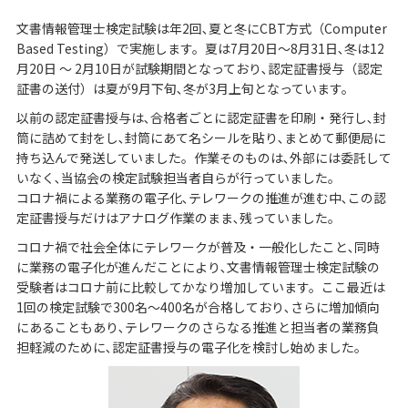
文書情報管理士検定試験は年2回､夏と冬にCBT方式（Computer
Based Testing）で実施します。夏は7月20日～8月31日､冬は12
月20日 ～ 2月10日が試験期間となっており､認定証書授与（認定
証書の送付）は夏が9月下旬､冬が3月上旬となっています。
以前の認定証書授与は､合格者ごとに認定証書を印刷・発行し､封
筒に詰めて封をし､封筒にあて名シールを貼り､まとめて郵便局に
持ち込んで発送していました。作業そのものは､外部には委託して
いなく､当協会の検定試験担当者自らが行っていました。
コロナ禍による業務の電子化､テレワークの推進が進む中､この認
定証書授与だけはアナログ作業のまま､残っていました。
コロナ禍で社会全体にテレワークが普及・一般化したこと､同時
に業務の電子化が進んだことにより､文書情報管理士検定試験の
受験者はコロナ前に比較してかなり増加しています。ここ最近は
1回の検定試験で300名～400名が合格しており､さらに増加傾向
にあることもあり､テレワークのさらなる推進と担当者の業務負
担軽減のために､認定証書授与の電子化を検討し始めました。