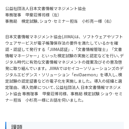
公益社団法人日本文書情報マネジメント協会
専務理事 甲斐荘博司様（左）
事務局 検定試験､ショウ·セミナー担当 小杉亮一様（右）
日本文書情報マネジメント協会(JIIMA)は、ソフトウェアやソフト
ウェアサービスが電子帳簿保存法の要件を満たしているかを確
認・認証して発行する「JIIMA認証」､「文書情報管理士」「文書
情報マネージャー」といった検定試験の実施と認定などを行い､デ
ジタル時代に有効な文書情報マネジメントの提案及びその普及啓
発に取り組んでいます。JIIMAではセイコーソリューションズのデ
ジタルエビデンス・ソリューション「eviDaemon」を導入し､検
定試験の認定証書などの電子化を実施しました。導入の経緯と選
定理由、導入効果について､公益社団法人 日本文書情報マネジメ
ント協会 専務理事 甲斐荘博司様、事務局 検定試験 ショウ·セミ
ナー担当 小杉亮一様にお話を伺いました｡
課題