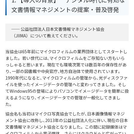
文書情報マネジメントの提案・普及啓発
── 公益社団法人日本文書情報マネジメント協会
（JIIMA）について教えてください。
当協会は65年前にマイクロフィルムの業界団体としてスタートし
ました。若い世代には､マイクロフィルムをご存知ない方もいら
っしゃると思います。現在でも環境次第では数百年の保存性があ
り､一部の図書館や中央官庁､地方自治体で使用されています。
1990年代になると､マイクロフィルムの管理から､光ディスクファ
イルを使ったイメージデータの管理へと変わってきました。そし
てWindows95の登場によりパソコンでイメージデータを簡単に扱
えるようになり､イメージデータでの管理が一般化してきまし
た。
協会名も当初はマイクロ写真協会でしたが､日本画像情報マネジ
メント協会に改称し､2013年の公益社団法人化に伴い､現在の日本
文書情報マネジメント協会となりました。この間に記録媒体はマ
イクロフィルムから電子媒体、さらにはクラウドへと広がってい